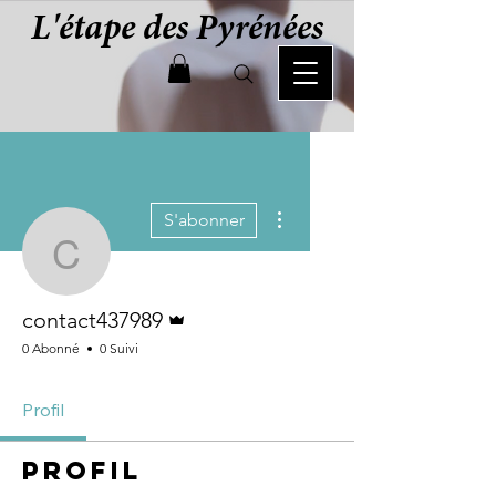
L'étape des Pyrénées
Plus d'actions
S'abonner
contact437989
Administrateur
contact437989
0 Abonné
0 Suivi
Profil
Profil