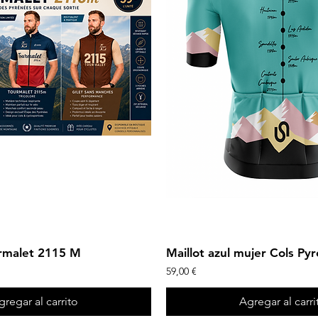
Vista rápida
Vista rápida
urmalet 2115 M
Maillot azul mujer Cols Py
Precio
59,00 €
gregar al carrito
Agregar al carri