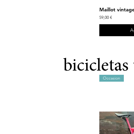
Maillot vintag
Precio
59,00 €
A
bicicletas
Occasion