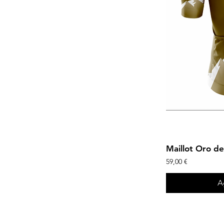
Maillot Oro de
Precio
59,00 €
A