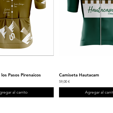
Vista rápida
Vista rápida
 los Pasos Pirenaicos
Camiseta Hautacam
Precio
59,00 €
gregar al carrito
Agregar al carri