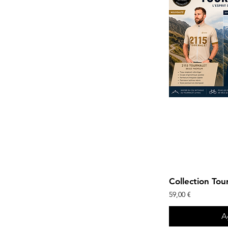
Collection To
Precio
59,00 €
A