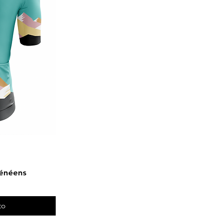
rénéens
to