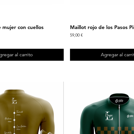
Vista rápida
Vista rápida
e mujer con cuellos
Maillot rojo de los Pasos P
Precio
59,00 €
gregar al carrito
Agregar al carri