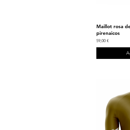
Maillot rosa d
pirenaicos
Precio
59,00 €
A