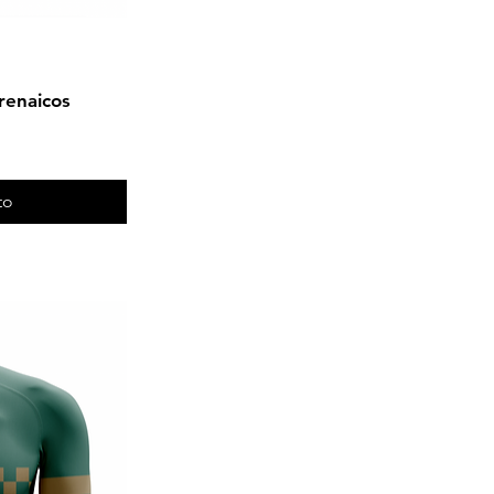
irenaicos
to