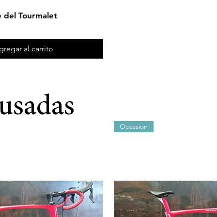
Vista rápida
e del Tourmalet
gregar al carrito
 usadas
Occasion