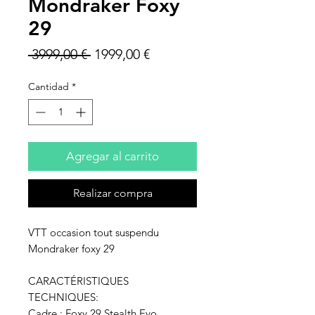
Mondraker Foxy
29
Precio
Precio
 3999,00 € 
1999,00 €
de
Cantidad
*
oferta
Agregar al carrito
Realizar compra
VTT occasion tout suspendu
Mondraker foxy 29
CARACTÉRISTIQUES
TECHNIQUES:
Cadre : Foxy 29 Stealth Evo