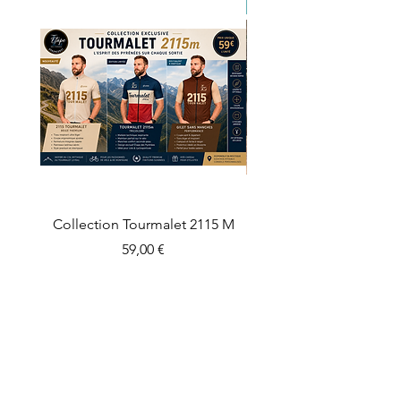
Occasion
Collection Tourmalet 2115 M
Pinarello Prince taille
Precio
59,00 €
Agregar al carrito
Contáctanos
Suscríbete a las actualizaciones