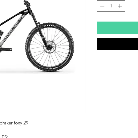
raker foxy 29
ES: