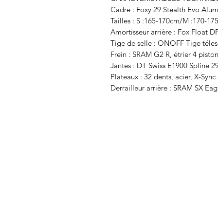
Cadre : Foxy 29 Stealth Evo Al
Tailles : S :165-170cm/M :170-1
Amortisseur arrière : Fox Float
Tige de selle : ONOFF Tige téle
Frein : SRAM G2 R, étrier 4 pisto
Jantes : DT Swiss E1900 Spline 29
Plateaux : 32 dents, acier, X-Sync
Derrailleur arrière : SRAM SX Eagl