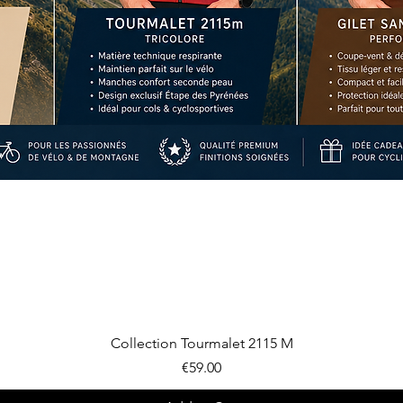
Quick View
Collection Tourmalet 2115 M
Price
€59.00