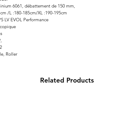
uminium 6061, débattement de 150 mm,
75cm /L :180-185cm/XL :190-195cm
 DPS LV EVOL Performance
scopique
ns
,
 2
e, Roller
Related Products