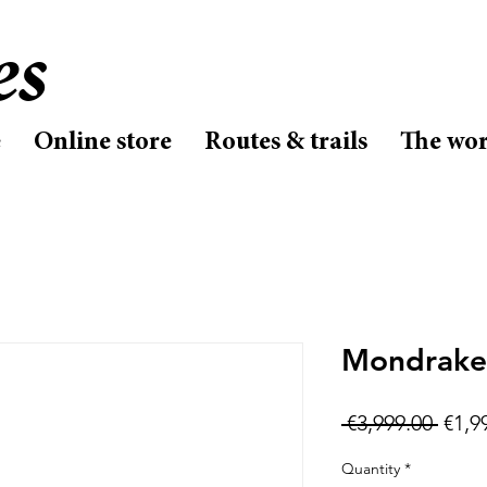
es
e
Online store
Routes & trails
The wo
Mondrake
Regu
 €3,999.00 
€1,9
Price
Quantity
*