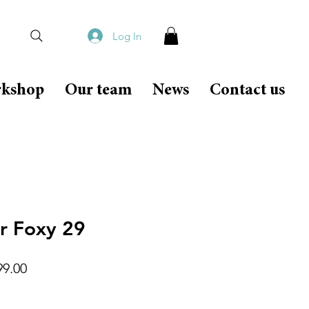
Log In
rkshop
Our team
News
Contact us
r Foxy 29
lar
Sale
99.00
Price