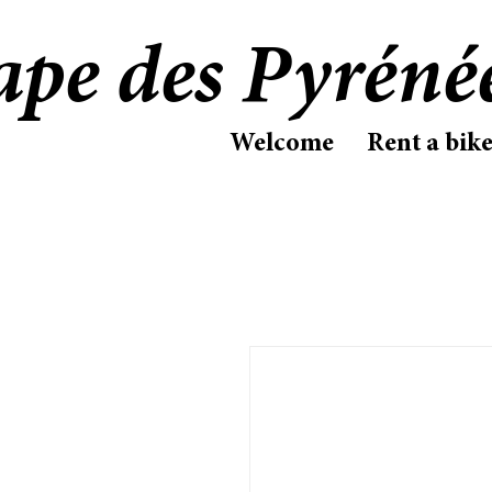
ape des Pyréné
Welcome
Rent a bik