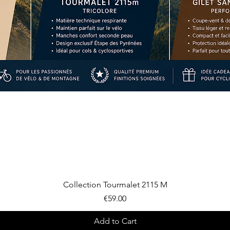
Quick View
Collection Tourmalet 2115 M
Price
€59.00
Add to Cart