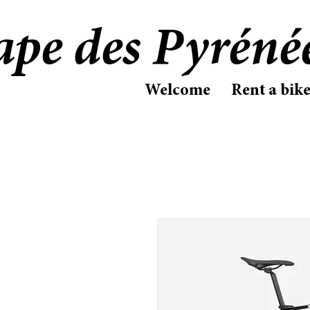
ape des Pyréné
Welcome
Rent a bik