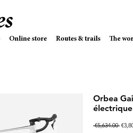
es
e
Online store
Routes & trails
The wo
Orbea Ga
électrique
Regu
 €5,634.00 
€3,8
Price